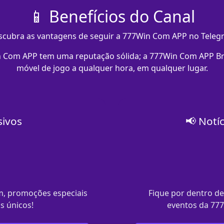
📱 Benefícios do Canal
scubra as vantagens de seguir a 777Win Com APP no Teleg
 Com APP tem uma reputação sólida; a 777Win Com APP Bras
móvel de jogo a qualquer hora, em qualquer lugar.
sivos
📢 Notí
m, promoções especiais
Fique por dentro d
s únicos!
eventos da 77