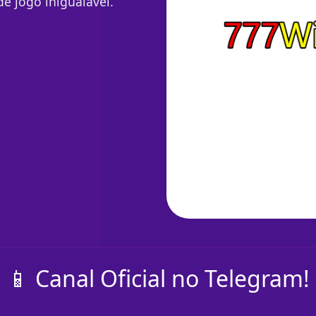
e jogo inigualável.
📱 Canal Oficial no Telegram!