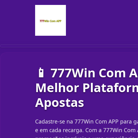
📱 777Win Com A
Melhor Platafor
Apostas
Cadastre-se na 777Win Com APP para g
e em cada recarga. Com a 777Win Com A