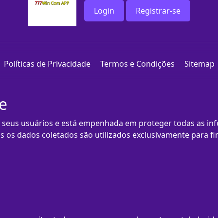
Login
Registrar-se
Políticas de Privacidade
Termos e Condições
Sitemap
de
e seus usuários e está empenhada em proteger todas as in
 os dados coletados são utilizados exclusivamente para fi