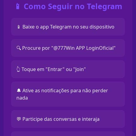
📱 Como Seguir no Telegram
📱 Baixe o app Telegram no seu dispositivo
🔍 Procure por "@777Win APP LoginOficial"
👆 Toque em "Entrar" ou "Join"
🔔 Ative as notificações para não perder
nada
💬 Participe das conversas e interaja