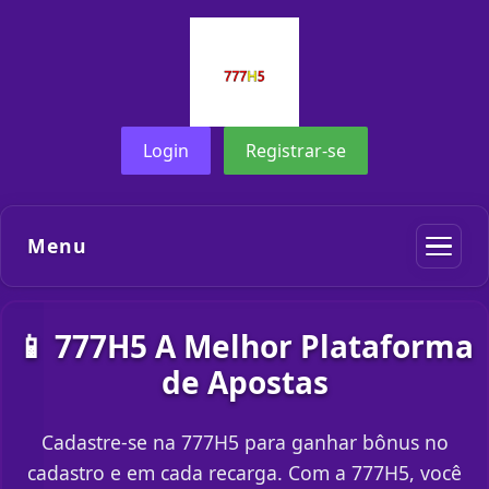
Login
Registrar-se
Menu
📱 777H5 A Melhor Plataforma
de Apostas
Cadastre-se na 777H5 para ganhar bônus no
cadastro e em cada recarga. Com a 777H5, você