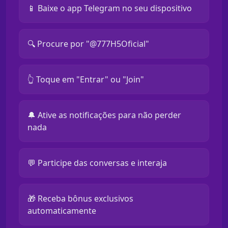
📱 Baixe o app Telegram no seu dispositivo
🔍 Procure por "@777H5Oficial"
👆 Toque em "Entrar" ou "Join"
🔔 Ative as notificações para não perder
nada
💬 Participe das conversas e interaja
🎁 Receba bônus exclusivos
automaticamente