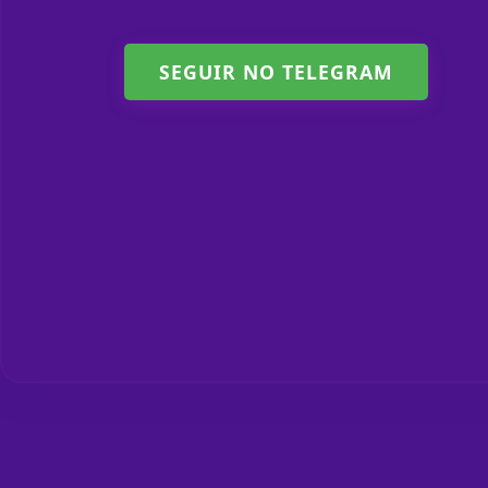
SEGUIR NO TELEGRAM