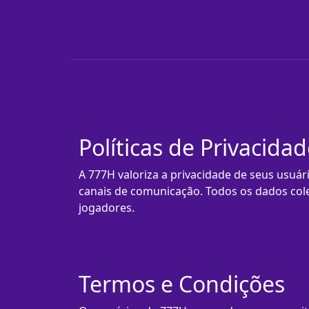
Políticas de Privacida
A 777H valoriza a privacidade de seus usuá
canais de comunicação. Todos os dados cole
jogadores.
Termos e Condições