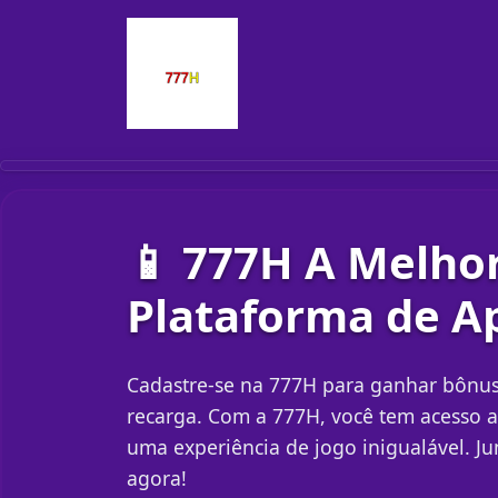
📱 777H A Melho
Plataforma de A
Cadastre-se na 777H para ganhar bônus
recarga. Com a 777H, você tem acesso a
uma experiência de jogo inigualável. J
agora!