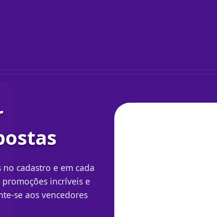
r
postas
 no cadastro e em cada
 promoções incríveis e
unte-se aos vencedores