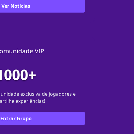
Ver Notícias
Comunidade VIP
1000+
unidade exclusiva de jogadores e
rtilhe experiências!
Entrar Grupo