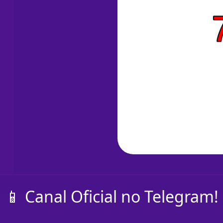
📱 Canal Oficial no Telegram!