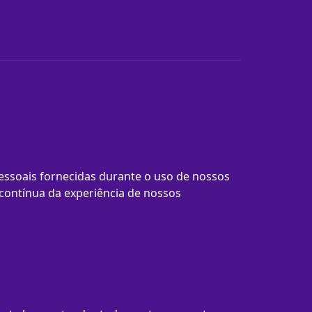
essoais fornecidas durante o uso de nossos
 contínua da experiência de nossos