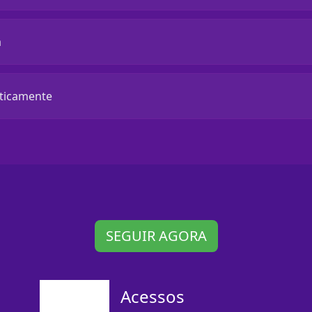
a
aticamente
SEGUIR AGORA
Acessos