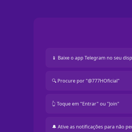
📱 Baixe o app Telegram no seu disp
🔍 Procure por "@777HOficial"
👆 Toque em "Entrar" ou "Join"
🔔 Ative as notificações para não p