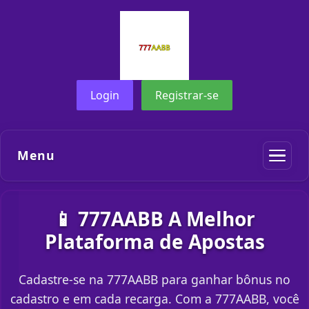
Login
Registrar-se
Menu
📱 777AABB A Melhor
Plataforma de Apostas
Cadastre-se na 777AABB para ganhar bônus no
cadastro e em cada recarga. Com a 777AABB, você