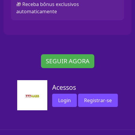
🎁 Receba bônus exclusivos
automaticamente
SEGUIR AGORA
Acessos
Login
Registrar-se