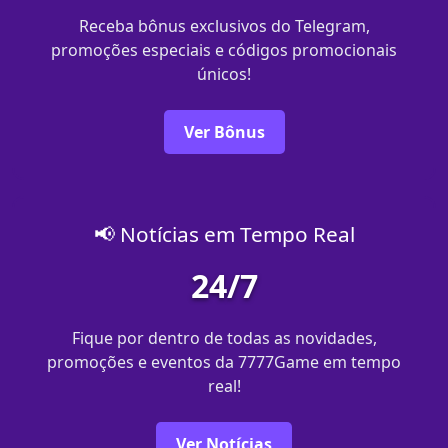
Receba bônus exclusivos do Telegram,
promoções especiais e códigos promocionais
únicos!
Ver Bônus
📢 Notícias em Tempo Real
24/7
Fique por dentro de todas as novidades,
promoções e eventos da 7777Game em tempo
real!
Ver Notícias