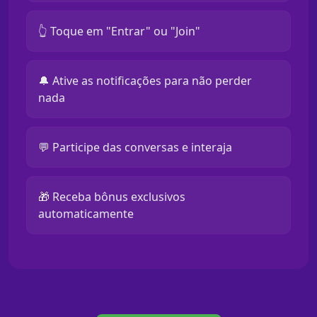
👆 Toque em "Entrar" ou "Join"
🔔 Ative as notificações para não perder
nada
💬 Participe das conversas e interaja
🎁 Receba bônus exclusivos
automaticamente