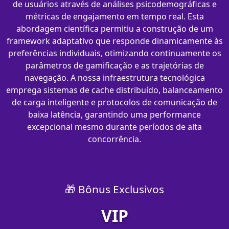
de usuários através de análises psicodemográficas e
métricas de engajamento em tempo real. Esta
abordagem científica permitiu a construção de um
framework adaptativo que responde dinamicamente às
preferências individuais, otimizando continuamente os
parâmetros de gamificação e as trajetórias de
navegação. A nossa infraestrutura tecnológica
emprega sistemas de cache distribuído, balanceamento
de carga inteligente e protocolos de comunicação de
baixa latência, garantindo uma performance
excepcional mesmo durante períodos de alta
concorrência.
🎁 Bônus Exclusivos
VIP