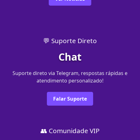
💬 Suporte Direto
Chat
Suporte direto via Telegram, respostas rápidas e
atendimento personalizado!
Falar Suporte
👥 Comunidade VIP