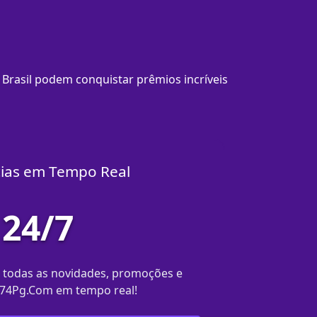
Brasil podem conquistar prêmios incríveis
cias em Tempo Real
24/7
e todas as novidades, promoções e
 74Pg.Com em tempo real!