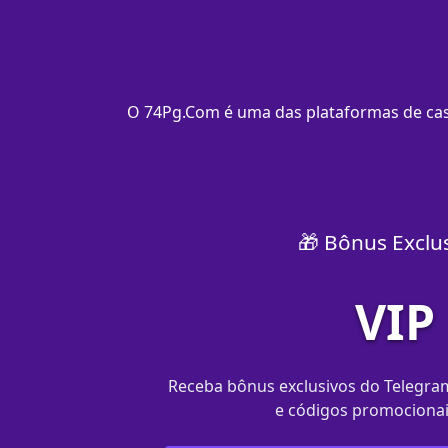
O 74Pg.Com é uma das plataformas de cass
🎁 Bônus Exclu
VIP
Receba bônus exclusivos do Telegra
e códigos promocionai