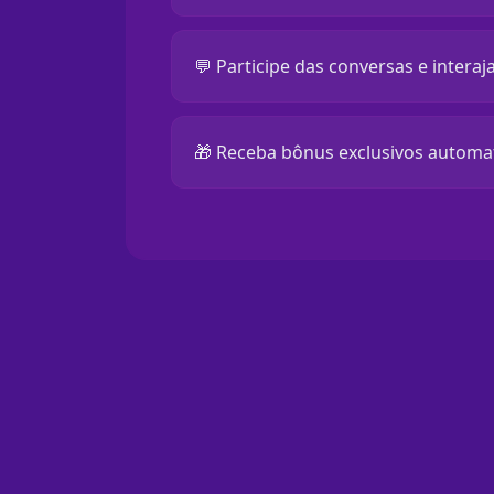
💬 Participe das conversas e interaj
🎁 Receba bônus exclusivos autom