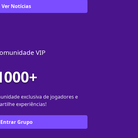
Ver Notícias
Comunidade VIP
1000+
unidade exclusiva de jogadores e
rtilhe experiências!
Entrar Grupo