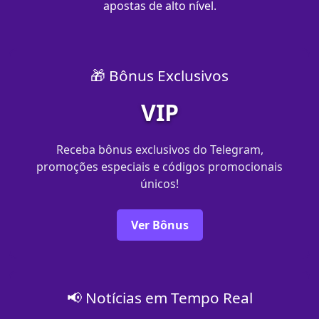
apostas de alto nível.
🎁 Bônus Exclusivos
VIP
Receba bônus exclusivos do Telegram,
promoções especiais e códigos promocionais
únicos!
Ver Bônus
📢 Notícias em Tempo Real