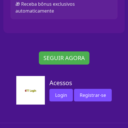
🎁 Receba bônus exclusivos
automaticamente
SEGUIR AGORA
Acessos
Login
Registrar-se