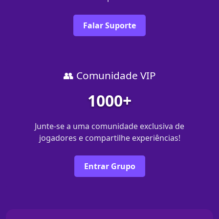
Falar Suporte
👥 Comunidade VIP
1000+
Junte-se a uma comunidade exclusiva de
jogadores e compartilhe experiências!
Entrar Grupo