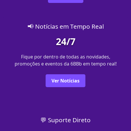
📢 Notícias em Tempo Real
24/7
Fique por dentro de todas as novidades,
promoções e eventos da 6BBb em tempo real!
Ver Notícias
💬 Suporte Direto