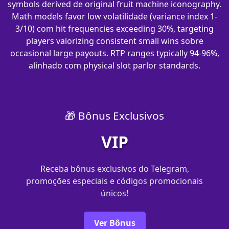
symbols derived de original fruit machine iconography.
Math models favor low volatilidade (variance index 1-
3/10) com hit frequencies exceeding 30%, targeting
players valorizing consistent small wins sobre
occasional large payouts. RTP ranges typically 94-96%,
alinhado com physical slot parlor standards.
🎁 Bônus Exclusivos
VIP
Receba bônus exclusivos do Telegram,
promoções especiais e códigos promocionais
únicos!
Ver Bônus