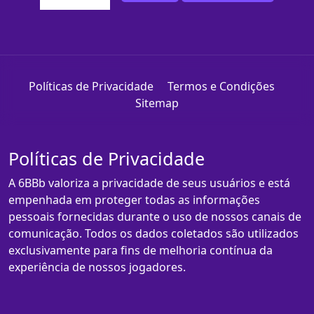
Políticas de Privacidade
Termos e Condições
Sitemap
Políticas de Privacidade
A 6BBb valoriza a privacidade de seus usuários e está
empenhada em proteger todas as informações
pessoais fornecidas durante o uso de nossos canais de
comunicação. Todos os dados coletados são utilizados
exclusivamente para fins de melhoria contínua da
experiência de nossos jogadores.