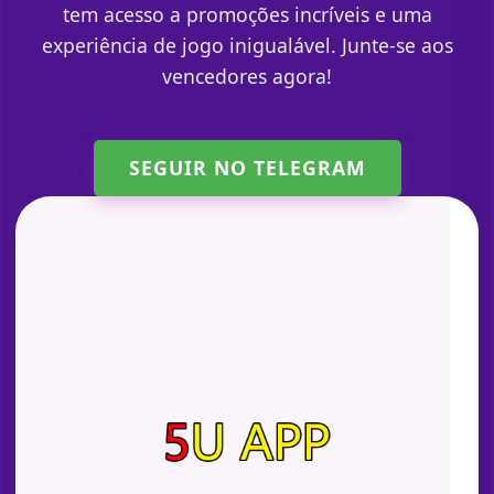
tem acesso a promoções incríveis e uma
experiência de jogo inigualável. Junte-se aos
vencedores agora!
SEGUIR NO TELEGRAM