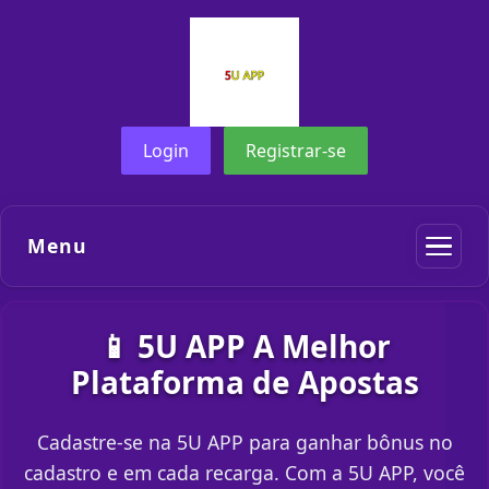
Login
Registrar-se
Menu
📱 5U APP A Melhor
Plataforma de Apostas
Cadastre-se na 5U APP para ganhar bônus no
cadastro e em cada recarga. Com a 5U APP, você