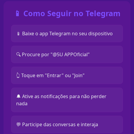
📱 Como Seguir no Telegram
📱 Baixe o app Telegram no seu dispositivo
🔍 Procure por "@5U APPOficial"
👆 Toque em "Entrar" ou "Join"
🔔 Ative as notificações para não perder
nada
💬 Participe das conversas e interaja