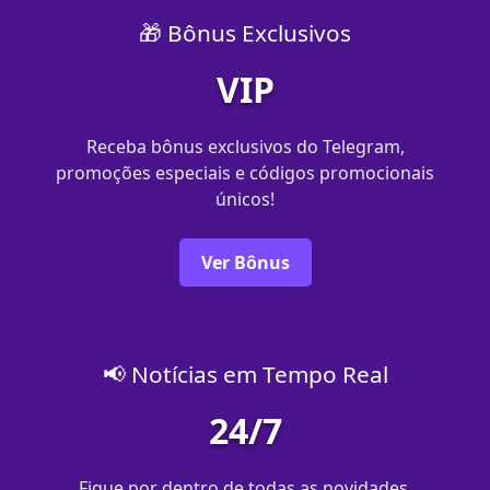
🎁 Bônus Exclusivos
VIP
Receba bônus exclusivos do Telegram,
promoções especiais e códigos promocionais
únicos!
Ver Bônus
📢 Notícias em Tempo Real
24/7
Fique por dentro de todas as novidades,