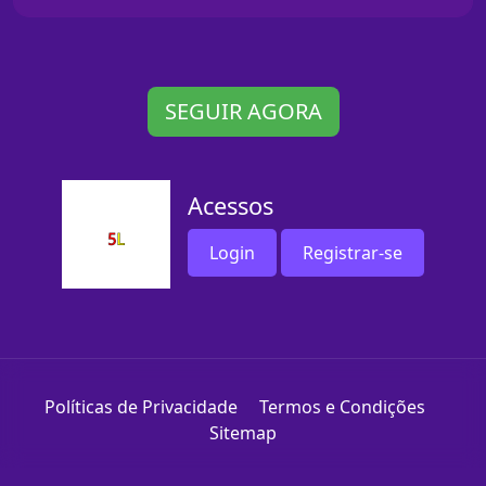
SEGUIR AGORA
Acessos
Login
Registrar-se
Políticas de Privacidade
Termos e Condições
Sitemap