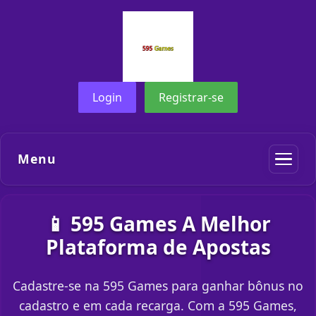
Login
Registrar-se
Menu
📱 595 Games A Melhor
Plataforma de Apostas
Cadastre-se na 595 Games para ganhar bônus no
cadastro e em cada recarga. Com a 595 Games,