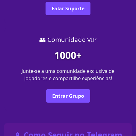
Falar Suporte
👥 Comunidade VIP
1000+
Junte-se a uma comunidade exclusiva de
jogadores e compartilhe experiências!
Entrar Grupo
📱 Como Seguir no Telegram