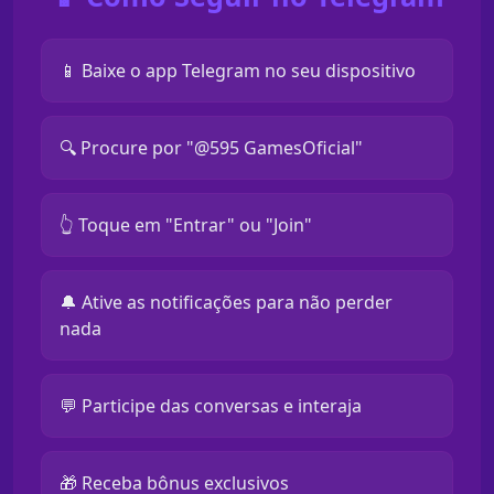
📱 Baixe o app Telegram no seu dispositivo
🔍 Procure por "@595 GamesOficial"
👆 Toque em "Entrar" ou "Join"
🔔 Ative as notificações para não perder
nada
💬 Participe das conversas e interaja
🎁 Receba bônus exclusivos