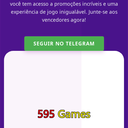
você tem acesso a promoções incríveis e uma
experiência de jogo inigualável. Junte-se aos
vencedores agora!
SEGUIR NO TELEGRAM