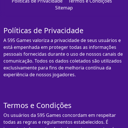
Políticas de Privacidade
Termos e Condições
Sitemap
Políticas de Privacidade
A 595 Games valoriza a privacidade de seus usuários e
está empenhada em proteger todas as informações
pessoais fornecidas durante o uso de nossos canais de
comunicação. Todos os dados coletados são utilizados
exclusivamente para fins de melhoria contínua da
experiência de nossos jogadores.
Termos e Condições
Os usuários da 595 Games concordam em respeitar
todas as regras e regulamentos estabelecidos. É