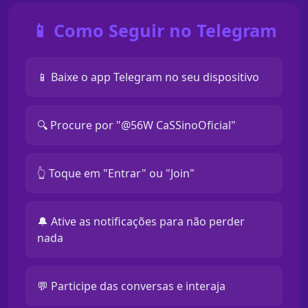
📱 Como Seguir no Telegram
📱 Baixe o app Telegram no seu dispositivo
🔍 Procure por "@56W CaSSinoOficial"
👆 Toque em "Entrar" ou "Join"
🔔 Ative as notificações para não perder
nada
💬 Participe das conversas e interaja