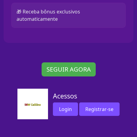
🎁 Receba bônus exclusivos
automaticamente
SEGUIR AGORA
Acessos
Login
Registrar-se