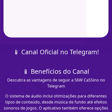
📱 Canal Oficial no Telegram!
📱 Benefícios do Canal
Descubra as vantagens de seguir a 56W CaSSino no
Telegram
O sistema de áudio inclui otimizações para diferentes
tipos de conteúdo, desde música de fundo até efeitos
sonoros de jogos. O aplicativo também oferece opções