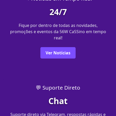
24/7
Fique por dentro de todas as novidades,
promoções e eventos da 56W CaSSino em tempo
real!
Ver Notícias
💬 Suporte Direto
Chat
Suporte direto via Telegram, respostas rápidas e