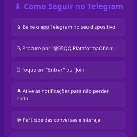
📱 Como Seguir no Telegram
📱 Baixe o app Telegram no seu dispositivo
🔍 Procure por "@55QQ PlataformaOficial"
👆 Toque em "Entrar" ou "Join"
🔔 Ative as notificações para não perder
nada
💬 Participe das conversas e interaja