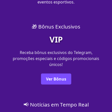
eventos esportivos.
🎁 Bônus Exclusivos
VIP
Receba bônus exclusivos do Telegram,
promoções especiais e códigos promocionais
únicos!
Ver Bônus
📢 Notícias em Tempo Real