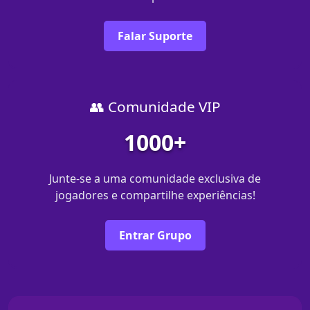
Falar Suporte
👥 Comunidade VIP
1000+
Junte-se a uma comunidade exclusiva de
jogadores e compartilhe experiências!
Entrar Grupo