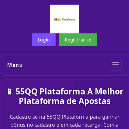
Login
Registrar-se
Menu
📱 55QQ Plataforma A Melhor
Plataforma de Apostas
Cadastre-se na 55QQ Plataforma para ganhar
bônus no cadastro e em cada recarga. Com a