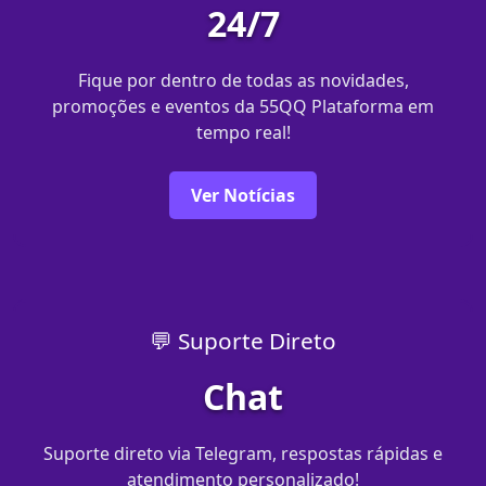
24/7
Fique por dentro de todas as novidades,
promoções e eventos da 55QQ Plataforma em
tempo real!
Ver Notícias
💬 Suporte Direto
Chat
Suporte direto via Telegram, respostas rápidas e
atendimento personalizado!