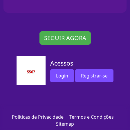
SEGUIR AGORA
Acessos
Login
Registrar-se
Políticas de Privacidade
Termos e Condições
Sitemap