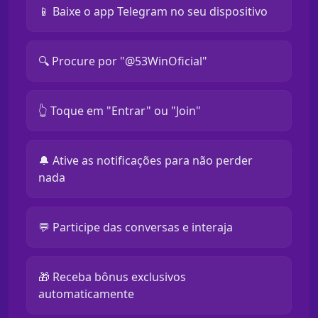
📱 Baixe o app Telegram no seu dispositivo
🔍 Procure por "@53WinOficial"
👆 Toque em "Entrar" ou "Join"
🔔 Ative as notificações para não perder
nada
💬 Participe das conversas e interaja
🎁 Receba bônus exclusivos
automaticamente