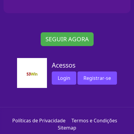
SEGUIR AGORA
Acessos
Login
Registrar-se
Políticas de Privacidade
Termos e Condições
Sitemap