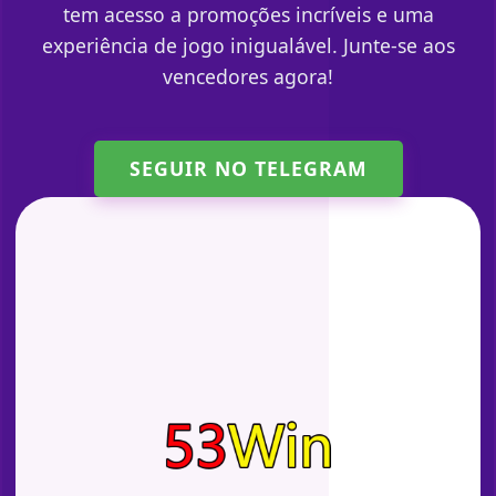
tem acesso a promoções incríveis e uma
experiência de jogo inigualável. Junte-se aos
vencedores agora!
SEGUIR NO TELEGRAM