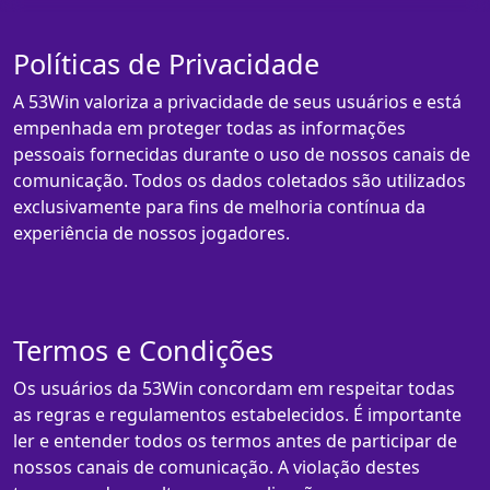
Políticas de Privacidade
A 53Win valoriza a privacidade de seus usuários e está
empenhada em proteger todas as informações
pessoais fornecidas durante o uso de nossos canais de
comunicação. Todos os dados coletados são utilizados
exclusivamente para fins de melhoria contínua da
experiência de nossos jogadores.
Termos e Condições
Os usuários da 53Win concordam em respeitar todas
as regras e regulamentos estabelecidos. É importante
ler e entender todos os termos antes de participar de
nossos canais de comunicação. A violação destes