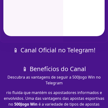
📱 Canal Oficial no Telegram!
📱 Benefícios do Canal
Descubra as vantagens de seguir a 500Jogo Win no
Telegram
rio fluida que mantém os apostadores informados e
envolvidos. Uma das vantagens das apostas esportivas
no
500Jogo Win
é a variedade de tipos de apostas