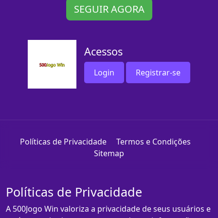
SEGUIR AGORA
Acessos
Login
Registrar-se
Políticas de Privacidade
Termos e Condições
Sitemap
Políticas de Privacidade
A 500Jogo Win valoriza a privacidade de seus usuários e