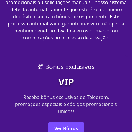
promocionais ou solicitações manuais - nosso sistema
detecta automaticamente que este é seu primeiro
depósito e aplica o bônus correspondente. Este
processo automatizado garante que você não perca
nenhum benefício devido a erros humanos ou
complicações no processo de ativação.
🎁 Bônus Exclusivos
VIP
Receba bônus exclusivos do Telegram,
promoções especiais e códigos promocionais
únicos!
Ver Bônus