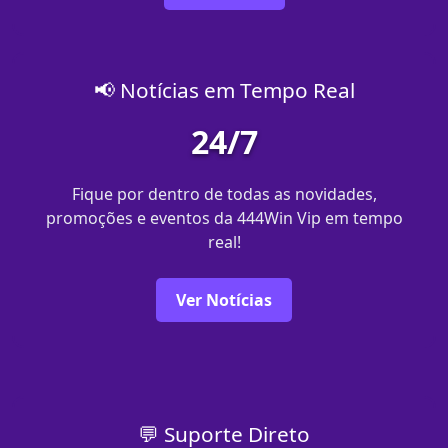
📢 Notícias em Tempo Real
24/7
Fique por dentro de todas as novidades,
promoções e eventos da 444Win Vip em tempo
real!
Ver Notícias
💬 Suporte Direto