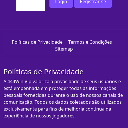
Login
Registrar-se
Políticas de Privacidade
Termos e Condições
Sitemap
Políticas de Privacidade
A 444Win Vip valoriza a privacidade de seus usuários e
está empenhada em proteger todas as informações
pessoais fornecidas durante o uso de nossos canais de
comunicação. Todos os dados coletados são utilizados
exclusivamente para fins de melhoria contínua da
experiência de nossos jogadores.