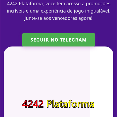
4242 Plataforma, você tem acesso a promoções
incríveis e uma experiência de jogo inigualável.
Junte-se aos vencedores agora!
SEGUIR NO TELEGRAM