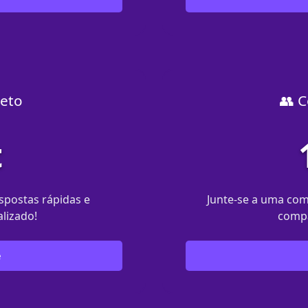
reto
👥 
t
espostas rápidas e
Junte-se a uma com
lizado!
compa
e