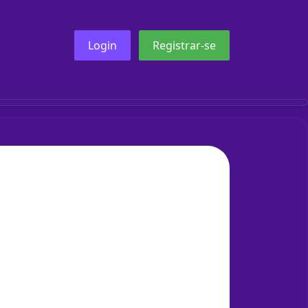
Login
Registrar-se