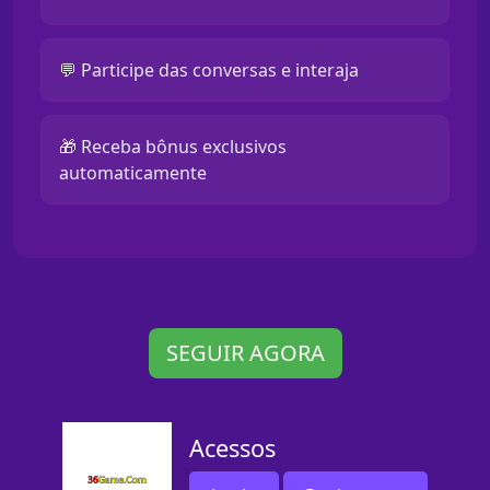
💬 Participe das conversas e interaja
🎁 Receba bônus exclusivos
automaticamente
SEGUIR AGORA
Acessos