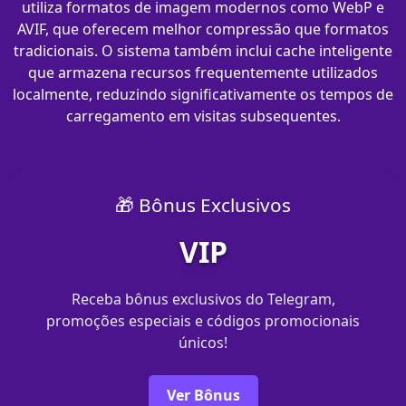
utiliza formatos de imagem modernos como WebP e
AVIF, que oferecem melhor compressão que formatos
tradicionais. O sistema também inclui cache inteligente
que armazena recursos frequentemente utilizados
localmente, reduzindo significativamente os tempos de
carregamento em visitas subsequentes.
🎁 Bônus Exclusivos
VIP
Receba bônus exclusivos do Telegram,
promoções especiais e códigos promocionais
únicos!
Ver Bônus