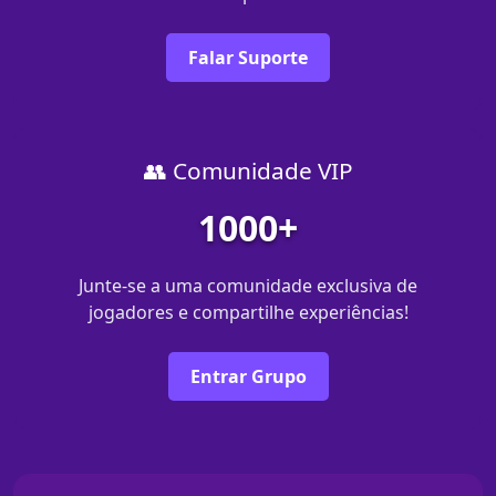
Falar Suporte
👥 Comunidade VIP
1000+
Junte-se a uma comunidade exclusiva de
jogadores e compartilhe experiências!
Entrar Grupo