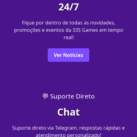
24/7
Fique por dentro de todas as novidades,
promoções e eventos da 33S Games em tempo
real!
Ver Notícias
💬 Suporte Direto
Chat
Suporte direto via Telegram, respostas rápidas e
atendimento personalizado!