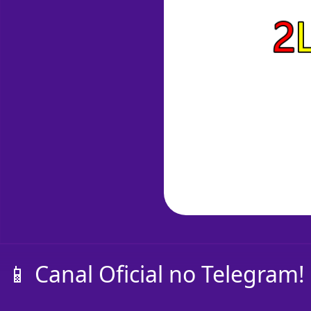
📱 Canal Oficial no Telegram!