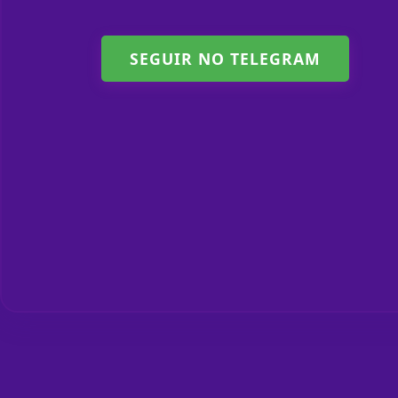
SEGUIR NO TELEGRAM