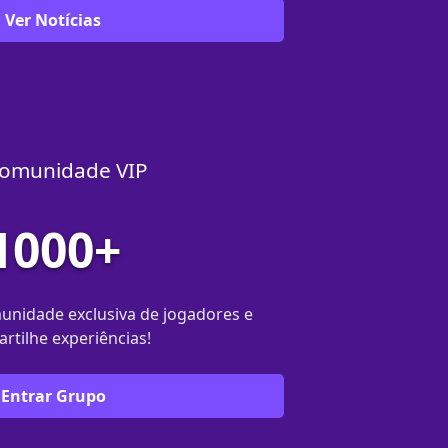
Ver Notícias
Comunidade VIP
1000+
unidade exclusiva de jogadores e
rtilhe experiências!
Entrar Grupo