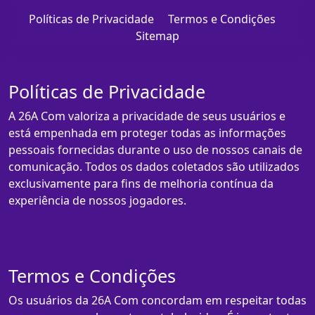
Políticas de Privacidade
Termos e Condições
Sitemap
Políticas de Privacidade
A 26A Com valoriza a privacidade de seus usuários e
está empenhada em proteger todas as informações
pessoais fornecidas durante o uso de nossos canais de
comunicação. Todos os dados coletados são utilizados
exclusivamente para fins de melhoria contínua da
experiência de nossos jogadores.
Termos e Condições
Os usuários da 26A Com concordam em respeitar todas