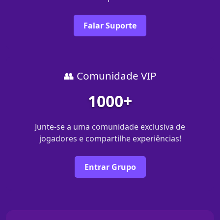
Falar Suporte
👥 Comunidade VIP
1000+
Junte-se a uma comunidade exclusiva de
jogadores e compartilhe experiências!
Entrar Grupo