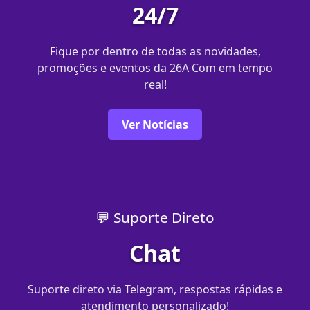
24/7
Fique por dentro de todas as novidades,
promoções e eventos da 26A Com em tempo
real!
Ver Notícias
💬 Suporte Direto
Chat
Suporte direto via Telegram, respostas rápidas e
atendimento personalizado!