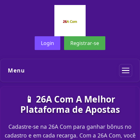
Login
Registrar-se
Menu
📱 26A Com A Melhor
Plataforma de Apostas
Cadastre-se na 26A Com para ganhar bônus no
cadastro e em cada recarga. Com a 26A Com, você