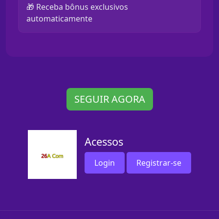
🎁 Receba bônus exclusivos
automaticamente
SEGUIR AGORA
Acessos
Login
Registrar-se