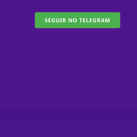
SEGUIR NO TELEGRAM