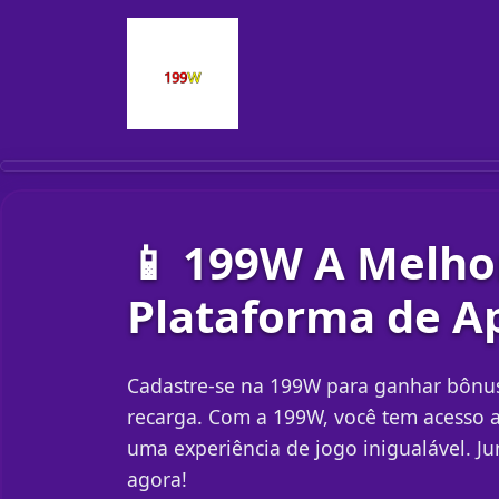
📱 199W A Melho
Plataforma de A
Cadastre-se na 199W para ganhar bônus
recarga. Com a 199W, você tem acesso a
uma experiência de jogo inigualável. J
agora!