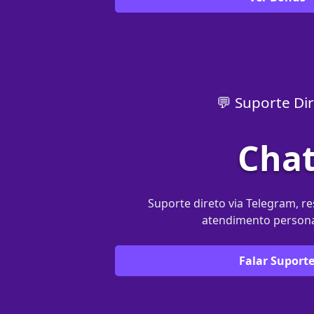
💬 Suporte Di
Cha
Suporte direto via Telegram, r
atendimento persona
Falar Suport