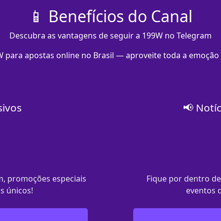
📱 Benefícios do Canal
Descubra as vantagens de seguir a 199W no Telegram
 para apostas online no Brasil — aproveite toda a emoção a
sivos
📢 Notí
m, promoções especiais
Fique por dentro d
s únicos!
eventos 