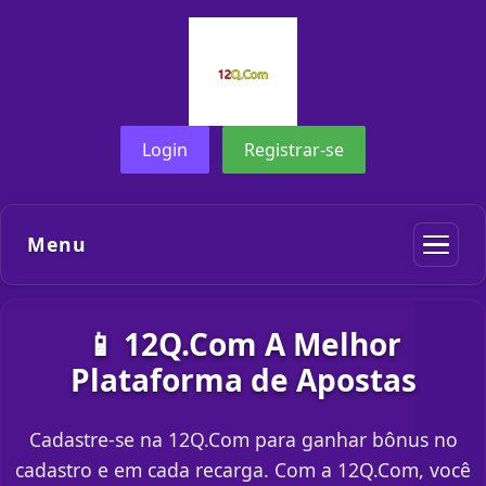
Login
Registrar-se
Menu
📱 12Q.Com A Melhor
Plataforma de Apostas
Cadastre-se na 12Q.Com para ganhar bônus no
cadastro e em cada recarga. Com a 12Q.Com, você