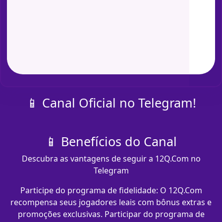
📱 Canal Oficial no Telegram!
📱 Benefícios do Canal
Descubra as vantagens de seguir a 12Q.Com no
Telegram
Participe do programa de fidelidade: O 12Q.Com
recompensa seus jogadores leais com bônus extras e
promoções exclusivas. Participar do programa de