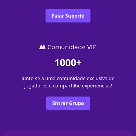
Falar Suporte
👥 Comunidade VIP
1000+
Junte-se a uma comunidade exclusiva de
jogadores e compartilhe experiências!
Entrar Grupo