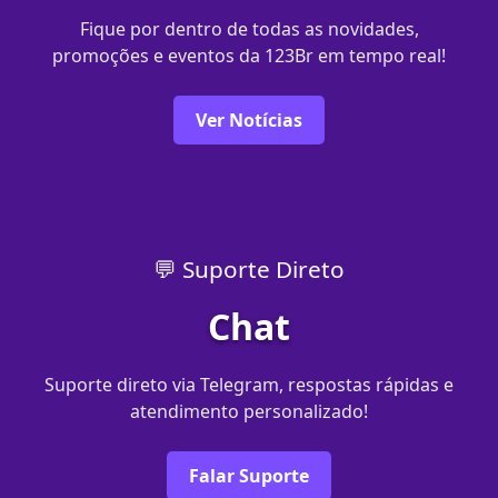
Fique por dentro de todas as novidades,
promoções e eventos da 123Br em tempo real!
Ver Notícias
💬 Suporte Direto
Chat
Suporte direto via Telegram, respostas rápidas e
atendimento personalizado!
Falar Suporte