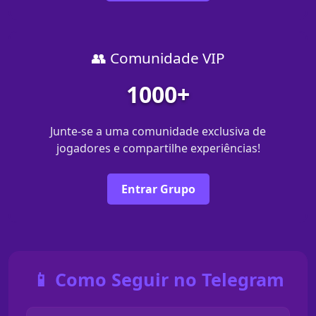
👥 Comunidade VIP
1000+
Junte-se a uma comunidade exclusiva de
jogadores e compartilhe experiências!
Entrar Grupo
📱 Como Seguir no Telegram